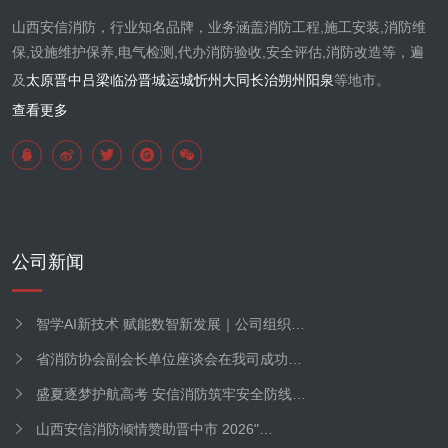
山西安信消防，行业知名品牌，业务涵盖消防工程,施工安装,消防维
保,设施维护保养,电气检测,代办消防验收,安全评估,消防改造等，遍
及
太原
晋中
吕梁
临汾
晋城
运城
忻州
大同
长治
朔州
阳泉
等地市。
查看更多
公司新闻
智学AI新技术 赋能数智新发展｜公司组织…
省消防协会副会长单位座谈会在我司成功…
盛夏逐梦护航高考 安信消防筑牢安全防线…
山西安信消防倾情赞助晋中市 2026"…