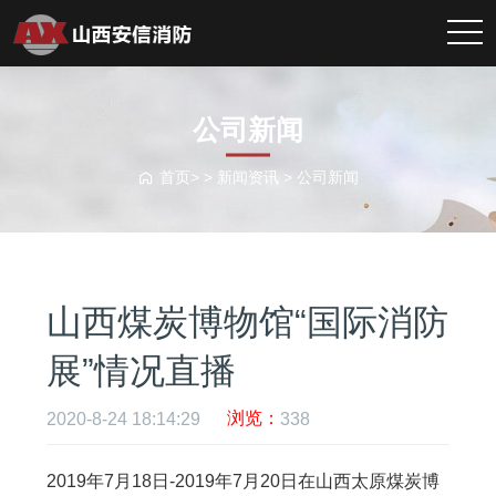
公司新闻
首页> >
新闻资讯
>
公司新闻
山西煤炭博物馆“国际消防
展”情况直播
浏览：
2020-8-24 18:14:29
338
2019
年
7
月
18
日
-2019
年
7
月
20
日在山西太原煤炭博