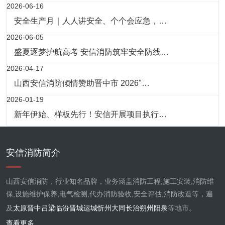
2026-06-16
安全生产月｜人人讲安全、个个会应急，…
2026-06-05
盛夏逐梦护航高考 安信消防筑牢安全防线…
2026-04-17
山西安信消防倾情赞助晋中市 2026"…
2026-01-19
新年伊始、样板先行！安信开展项目执行…
安信消防简介
山西安信消防，行业知名品牌，业务涵盖消防工程,施工安装,消防维
保,设施维护保养,电气检测,代办消防验收,安全评估,消防改造等，遍
及
太原
晋中
吕梁
临汾
晋城
运城
忻州
大同
长治
朔州
阳泉
等地市。
查看更多