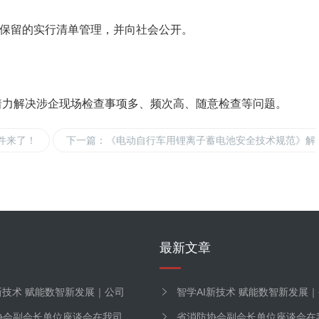
需保留的实行清单管理，并向社会公开。
，着力解决涉企现场检查事项多、频次高、随意检查等问题。
件来了！
下一篇
：《电动自行车用锂离子蓄电池安全技术规范》解
最新文章
新技术 赋能数智新发展｜公司
智学AI新技术 赋能数智新发展
协会副会长单位座谈会在我司
组织…
省消防协会副会长单位座谈会在