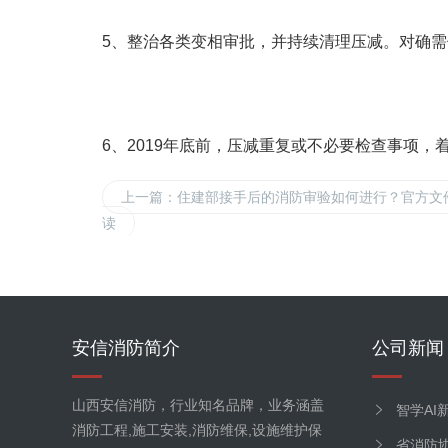
5、整治各类变相审批，并持续清理压减。对确
6、2019年底前，压减重复或不必要检查事项
上一篇
：住建部接手后的消防审验如何进行？官方文
读
安信消防简介
公司新闻
山西安信消防，行业知名品牌，业务涵盖
智学AI
消防工程,施工安装,消防维保,设施维护保
组织…
省消防